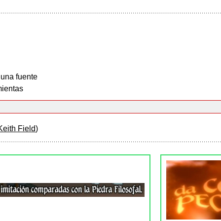
 una fuente
ientas
Keith Field
)