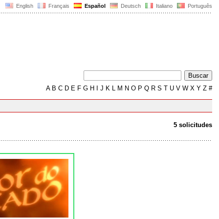
English
Français
Español
Deutsch
Italiano
Português
A
B
C
D
E
F
G
H
I
J
K
L
M
N
O
P
Q
R
S
T
U
V
W
X
Y
Z
#
5 solicitudes