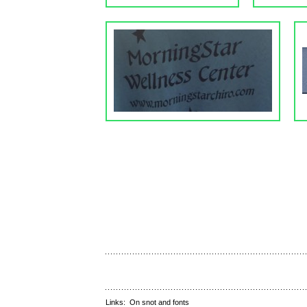
Links:
On snot and fonts