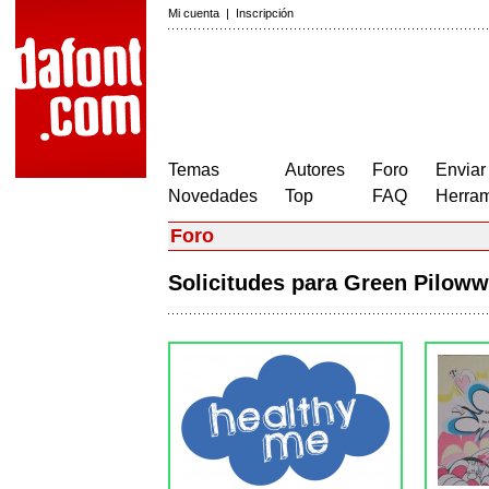
Mi cuenta
|
Inscripción
Temas
Autores
Foro
Enviar
Novedades
Top
FAQ
Herram
Foro
Solicitudes para Green Pilo