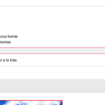
 una fuente
ientas
r a la lista