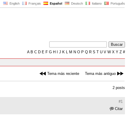
English
Français
Español
Deutsch
Italiano
Português
A
B
C
D
E
F
G
H
I
J
K
L
M
N
O
P
Q
R
S
T
U
V
W
X
Y
Z
#
Tema más reciente
Tema más antiguo
2 posts
#1
Citar