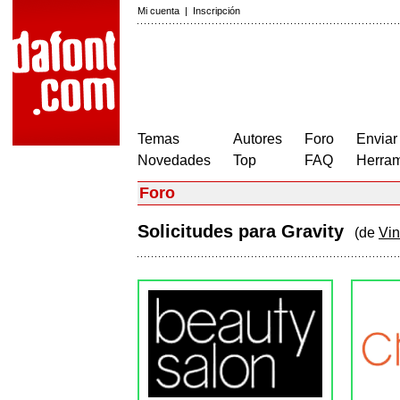
Mi cuenta
|
Inscripción
Temas
Autores
Foro
Enviar
Novedades
Top
FAQ
Herram
Foro
Solicitudes para Gravity
(de
Vi