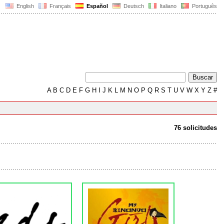
English
Français
Español
Deutsch
Italiano
Português
A
B
C
D
E
F
G
H
I
J
K
L
M
N
O
P
Q
R
S
T
U
V
W
X
Y
Z
#
76 solicitudes