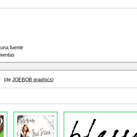
 una fuente
ientas
ur
(de
JOEBOB graphics
)