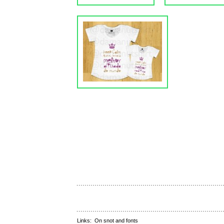
Links:
On snot and fonts