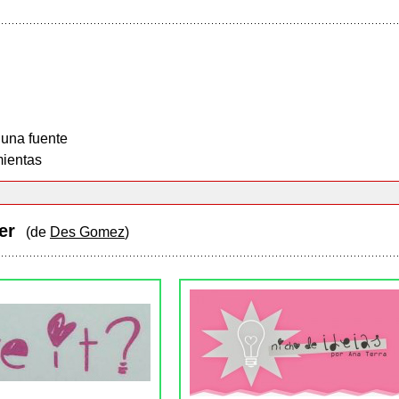
 una fuente
ientas
ter
(de
Des Gomez
)