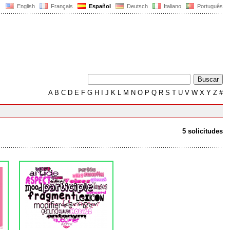
English
Français
Español
Deutsch
Italiano
Português
A
B
C
D
E
F
G
H
I
J
K
L
M
N
O
P
Q
R
S
T
U
V
W
X
Y
Z
#
5 solicitudes