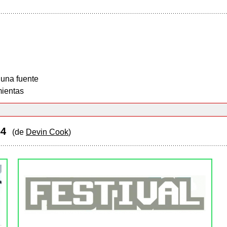
 una fuente
ientas
 64
(de
Devin Cook
)