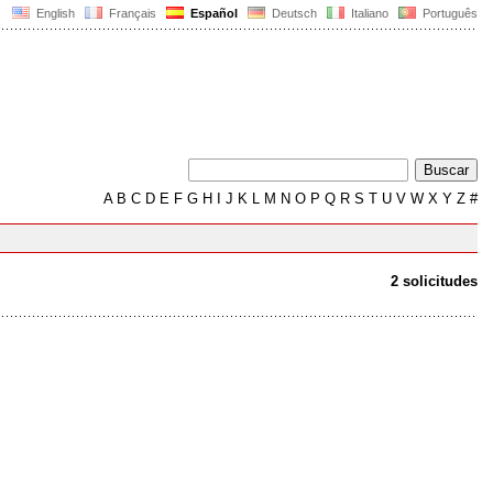
English
Français
Español
Deutsch
Italiano
Português
A
B
C
D
E
F
G
H
I
J
K
L
M
N
O
P
Q
R
S
T
U
V
W
X
Y
Z
#
2 solicitudes