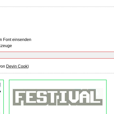
n Font einsenden
kzeuge
von
Devin Cook
)