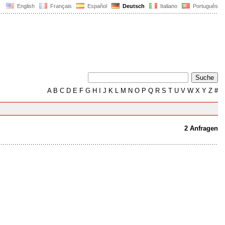
English
Français
Español
Deutsch
Italiano
Português
A
B
C
D
E
F
G
H
I
J
K
L
M
N
O
P
Q
R
S
T
U
V
W
X
Y
Z
#
2 Anfragen