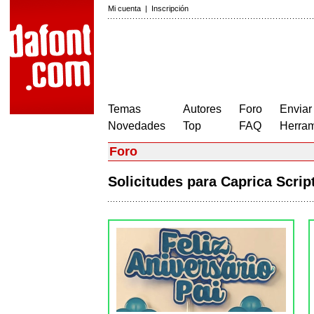
Mi cuenta
|
Inscripción
Temas
Autores
Foro
Enviar
Novedades
Top
FAQ
Herram
Foro
Solicitudes para Caprica Scri