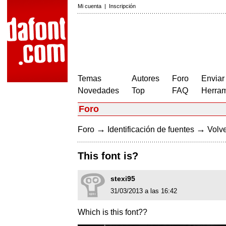
Mi cuenta
|
Inscripción
Temas
Autores
Foro
Enviar
Novedades
Top
FAQ
Herram
Foro
→
→
Foro
Identificación de fuentes
Volve
This font is?
stexi95
31/03/2013 a las 16:42
Which is this font??