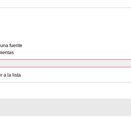
 una fuente
ientas
r a la lista