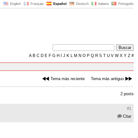
English
Français
Español
Deutsch
Italiano
Português
A
B
C
D
E
F
G
H
I
J
K
L
M
N
O
P
Q
R
S
T
U
V
W
X
Y
Z
#
Tema más reciente
Tema más antiguo
2 posts
#1
Citar