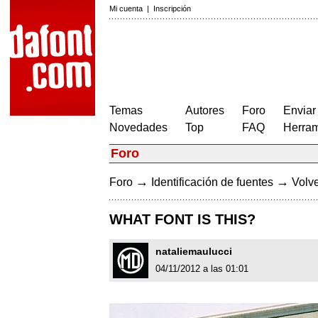
Mi cuenta
|
Inscripción
Temas
Autores
Foro
Enviar
Novedades
Top
FAQ
Herram
Foro
→
→
Foro
Identificación de fuentes
Volve
WHAT FONT IS THIS?
nataliemaulucci
04/11/2012 a las 01:01