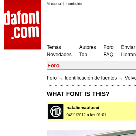
Mi cuenta
|
Inscripción
Temas
Autores
Foro
Enviar
Novedades
Top
FAQ
Herram
Foro
→
→
Foro
Identificación de fuentes
Volve
WHAT FONT IS THIS?
nataliemaulucci
04/11/2012 a las 01:01