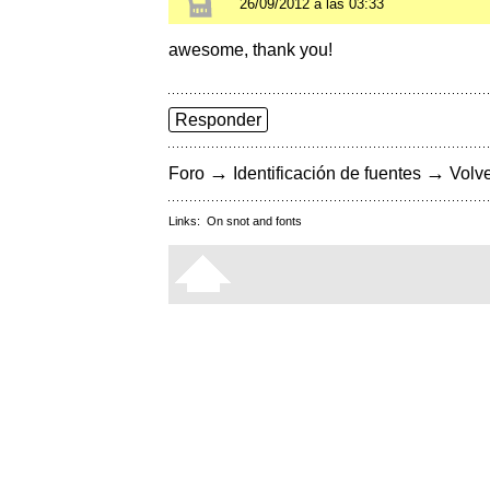
26/09/2012 a las 03:33
awesome, thank you!
Responder
→
→
Foro
Identificación de fuentes
Volve
Links:
On snot and fonts