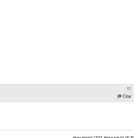
#2
Citar
Huso horario CEST. Ahora son las 06:36