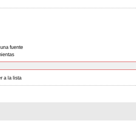
 una fuente
ientas
r a la lista