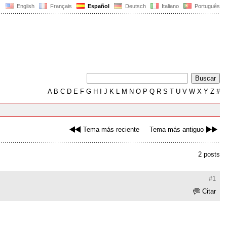
English
Français
Español
Deutsch
Italiano
Português
A
B
C
D
E
F
G
H
I
J
K
L
M
N
O
P
Q
R
S
T
U
V
W
X
Y
Z
#
Tema más reciente
Tema más antiguo
2 posts
#1
Citar