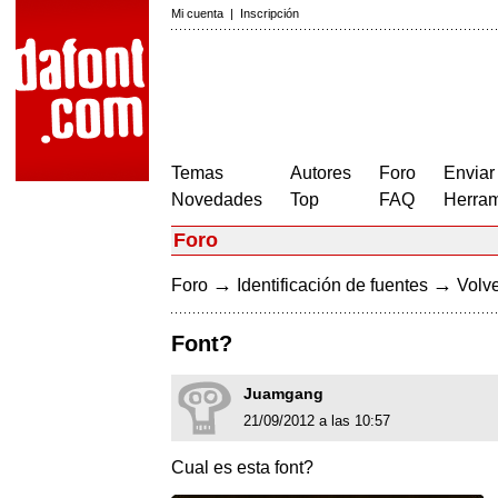
Mi cuenta
|
Inscripción
Temas
Autores
Foro
Enviar
Novedades
Top
FAQ
Herram
Foro
→
→
Foro
Identificación de fuentes
Volve
Font?
Juamgang
21/09/2012 a las 10:57
Cual es esta font?