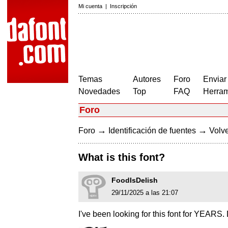
Mi cuenta
|
Inscripción
Temas
Autores
Foro
Enviar
Novedades
Top
FAQ
Herram
Foro
→
→
Foro
Identificación de fuentes
Volve
What is this font?
FoodIsDelish
29/11/2025 a las 21:07
I've been looking for this font for YEAR