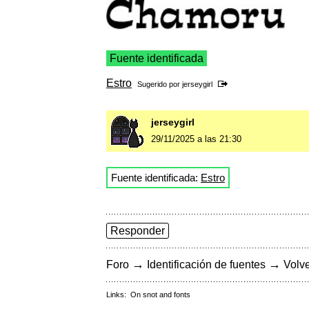
Fuente identificada
Estro
Sugerido por
jerseygirl
jerseygirl
29/11/2025 a las 21:30
Fuente identificada:
Estro
Responder
→
→
Foro
Identificación de fuentes
Volve
Links:
On snot and fonts