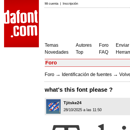
Mi cuenta
|
Inscripción
Temas
Autores
Foro
Enviar
Novedades
Top
FAQ
Herram
Foro
→
→
Foro
Identificación de fuentes
Volve
what's this font please ?
Tjitske24
28/10/2025 a las 11:50