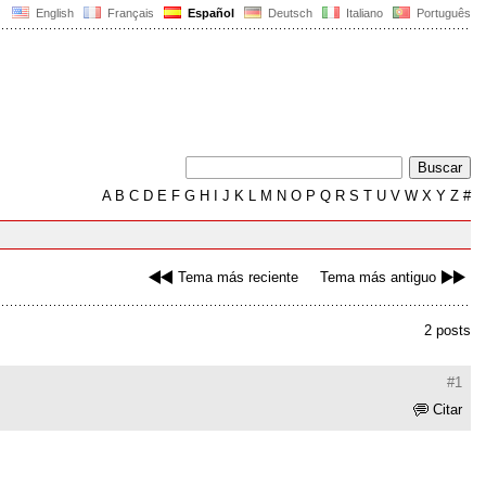
English
Français
Español
Deutsch
Italiano
Português
A
B
C
D
E
F
G
H
I
J
K
L
M
N
O
P
Q
R
S
T
U
V
W
X
Y
Z
#
Tema más reciente
Tema más antiguo
2 posts
#1
Citar