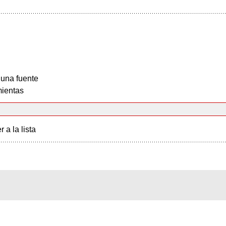
 una fuente
ientas
r a la lista