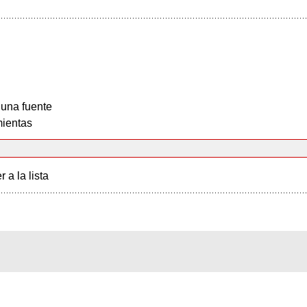
 una fuente
ientas
r a la lista