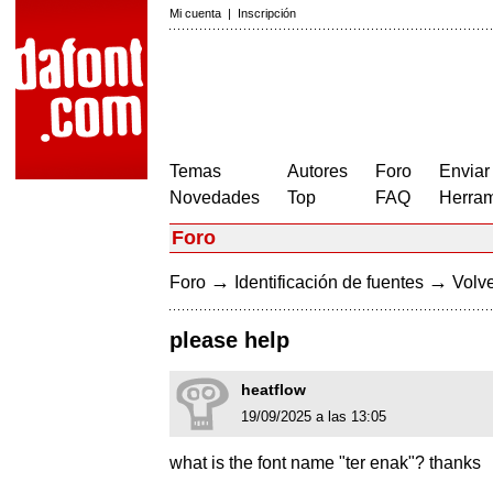
Mi cuenta
|
Inscripción
Temas
Autores
Foro
Enviar
Novedades
Top
FAQ
Herram
Foro
→
→
Foro
Identificación de fuentes
Volve
please help
heatflow
19/09/2025 a las 13:05
what is the font name "ter enak"? thanks