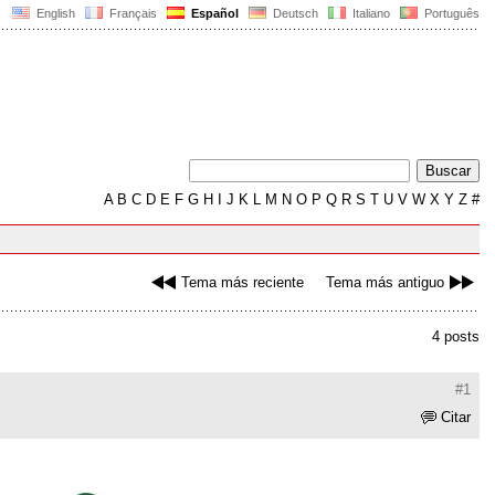
English
Français
Español
Deutsch
Italiano
Português
A
B
C
D
E
F
G
H
I
J
K
L
M
N
O
P
Q
R
S
T
U
V
W
X
Y
Z
#
Tema más reciente
Tema más antiguo
4 posts
#1
Citar