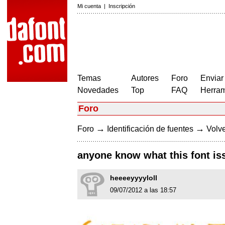
Mi cuenta
|
Inscripción
Temas
Autores
Foro
Enviar
Novedades
Top
FAQ
Herram
Foro
→
→
Foro
Identificación de fuentes
Volve
anyone know what this font is
heeeeyyyyloll
09/07/2012 a las 18:57