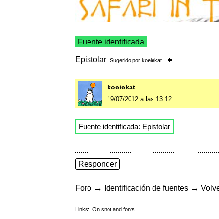
Fuente identificada
Epistolar
Sugerido por
koeiekat
koeiekat
19/07/2012 a las 13:12
Fuente identificada:
Epistolar
Responder
→
→
Foro
Identificación de fuentes
Volve
Links:
On snot and fonts