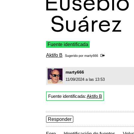
Fuente identificada
Aktifo B
Sugerido por
marty666
marty666
11/09/2024 a las 13:53
Fuente identificada:
Aktifo B
Responder
→
→
Foro
Identificación de fuentes
Volve