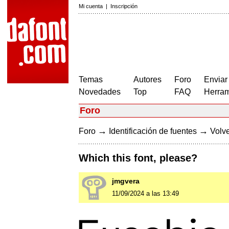
Mi cuenta
|
Inscripción
Temas
Autores
Foro
Enviar
Novedades
Top
FAQ
Herram
Foro
→
→
Foro
Identificación de fuentes
Volve
Which this font, please?
jmgvera
11/09/2024 a las 13:49