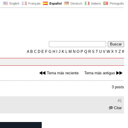
English
Français
Español
Deutsch
Italiano
Português
A
B
C
D
E
F
G
H
I
J
K
L
M
N
O
P
Q
R
S
T
U
V
W
X
Y
Z
#
Tema más reciente
Tema más antiguo
3 posts
#1
Citar