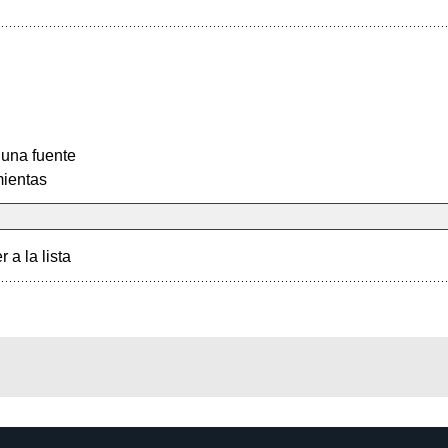
 una fuente
ientas
r a la lista