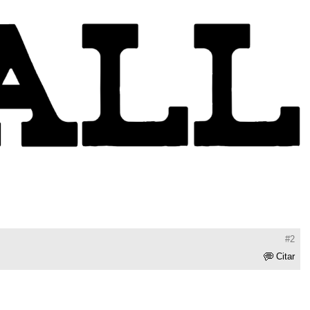
#2
Citar