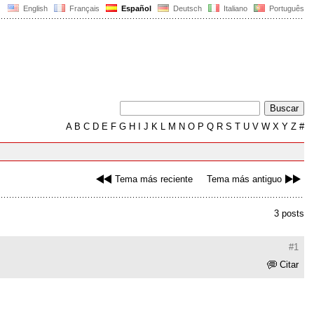
English
Français
Español
Deutsch
Italiano
Português
A
B
C
D
E
F
G
H
I
J
K
L
M
N
O
P
Q
R
S
T
U
V
W
X
Y
Z
#
Tema más reciente
Tema más antiguo
3 posts
#1
Citar