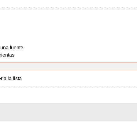
 una fuente
ientas
r a la lista