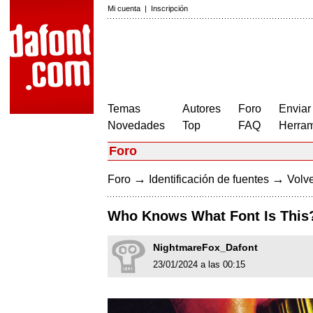
Mi cuenta
|
Inscripción
Temas
Autores
Foro
Enviar
Novedades
Top
FAQ
Herram
Foro
→
→
Foro
Identificación de fuentes
Volve
Who Knows What Font Is This
NightmareFox_Dafont
23/01/2024 a las 00:15