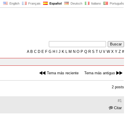
English
Français
Español
Deutsch
Italiano
Português
A
B
C
D
E
F
G
H
I
J
K
L
M
N
O
P
Q
R
S
T
U
V
W
X
Y
Z
#
Tema más reciente
Tema más antiguo
2 posts
#1
Citar