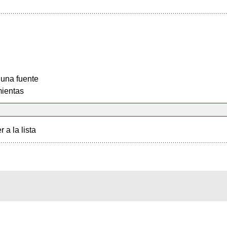
 una fuente
ientas
r a la lista