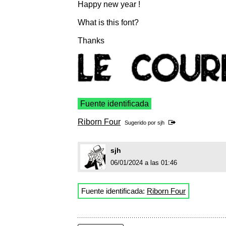
Happy new year !
What is this font?
Thanks
Fuente identificada
Riborn Four
Sugerido por
sjh
sjh
06/01/2024 a las 01:46
Fuente identificada:
Riborn Four