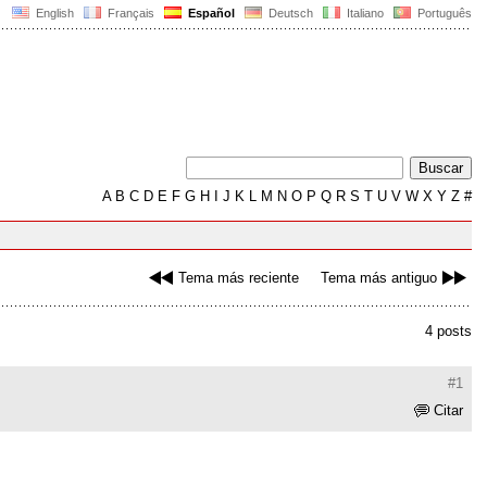
English
Français
Español
Deutsch
Italiano
Português
A
B
C
D
E
F
G
H
I
J
K
L
M
N
O
P
Q
R
S
T
U
V
W
X
Y
Z
#
Tema más reciente
Tema más antiguo
4 posts
#1
Citar