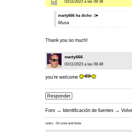
03/11/2023 a las 09:38
marty666 ha dicho
Musa
Thank you so much!
marty666
03/11/2023 a las 09:48
you're welcome
Responder
→
→
Foro
Identificación de fuentes
Volve
Links:
On snot and fonts