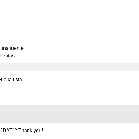
 una fuente
ientas
r a la lista
he "BAT"? Thank you!