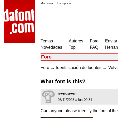
Mi cuenta
|
Inscripción
Temas
Autores
Foro
Enviar
Novedades
Top
FAQ
Herram
Foro
→
→
Foro
Identificación de fuentes
Volve
What font is this?
ivynguyen
03/11/2023 a las 09:31
Can anyone please identify the font of t