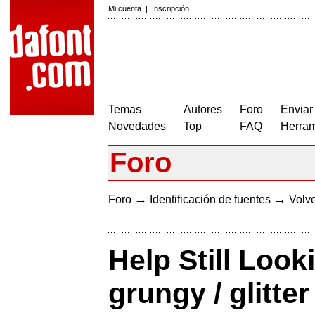
Mi cuenta
|
Inscripción
Temas
Autores
Foro
Enviar
Novedades
Top
FAQ
Herram
Foro
→
→
Foro
Identificación de fuentes
Volve
Help Still Look
grungy / glitter