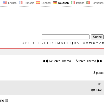
English
Français
Español
Deutsch
Italiano
Português
A
B
C
D
E
F
G
H
I
J
K
L
M
N
O
P
Q
R
S
T
U
V
W
X
Y
Z
#
Neueres Thema
Älteres Thema
3 posts
#1
Zitat
me !!!