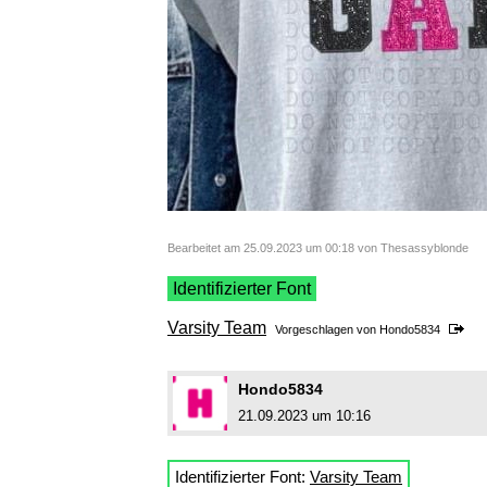
Bearbeitet am 25.09.2023 um 00:18 von Thesassyblonde
Identifizierter Font
Varsity Team
Vorgeschlagen von
Hondo5834
Hondo5834
21.09.2023 um 10:16
Identifizierter Font:
Varsity Team