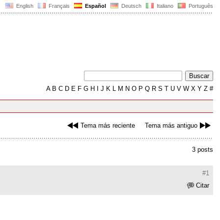
English
Français
Español
Deutsch
Italiano
Português
A
B
C
D
E
F
G
H
I
J
K
L
M
N
O
P
Q
R
S
T
U
V
W
X
Y
Z
#
Tema más reciente
Tema más antiguo
3 posts
#1
Citar