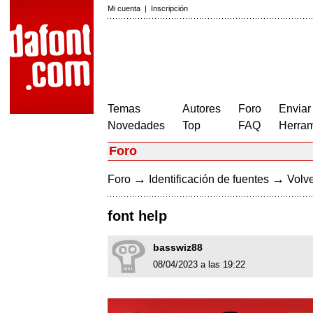
Mi cuenta
|
Inscripción
Temas
Autores
Foro
Enviar
Novedades
Top
FAQ
Herram
Foro
→
→
Foro
Identificación de fuentes
Volve
font help
basswiz88
08/04/2023 a las 19:22