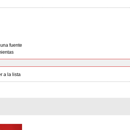
 una fuente
ientas
r a la lista