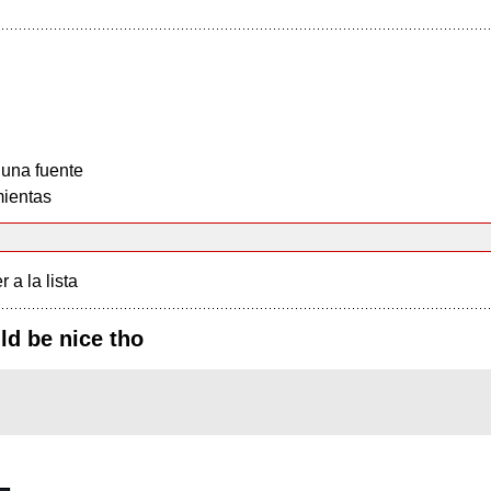
 una fuente
ientas
r a la lista
ld be nice tho