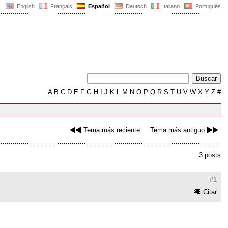
English
Français
Español
Deutsch
Italiano
Português
A
B
C
D
E
F
G
H
I
J
K
L
M
N
O
P
Q
R
S
T
U
V
W
X
Y
Z
#
Tema más reciente
Tema más antiguo
3 posts
#1
Citar