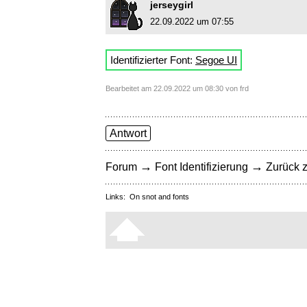
jerseygirl
22.09.2022 um 07:55
Identifizierter Font:
Segoe UI
Bearbeitet am 22.09.2022 um 08:30 von frd
Antwort
→
→
Forum
Font Identifizierung
Zurück z
Links:
On snot and fonts