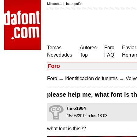
Mi cuenta
|
Inscripción
Temas
Autores
Foro
Enviar
Novedades
Top
FAQ
Herram
Foro
→
→
Foro
Identificación de fuentes
Volve
please help me, what font is t
timo1984
15/05/2012 a las 18:03
what font is this??