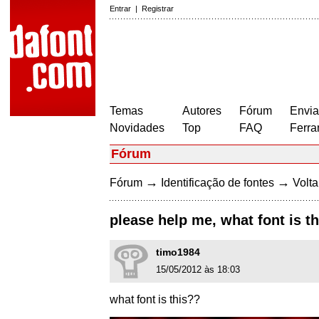
Entrar
|
Registrar
Temas
Autores
Fórum
Envia
Novidades
Top
FAQ
Ferra
Fórum
→
→
Fórum
Identificação de fontes
Volta
please help me, what font is t
timo1984
15/05/2012 às 18:03
what font is this??