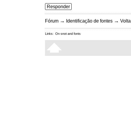
Responder
→
→
Fórum
Identificação de fontes
Volta
Links:
On snot and fonts