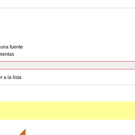
 una fuente
ientas
r a la lista