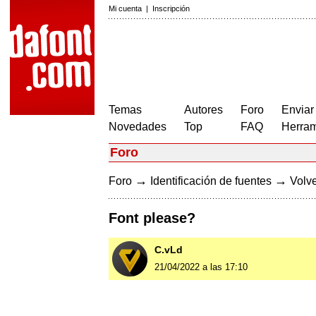
Mi cuenta
|
Inscripción
Temas
Autores
Foro
Enviar
Novedades
Top
FAQ
Herram
Foro
→
→
Foro
Identificación de fuentes
Volve
Font please?
C.vLd
21/04/2022 a las 17:10