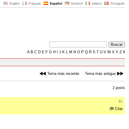
English
Français
Español
Deutsch
Italiano
Português
A
B
C
D
E
F
G
H
I
J
K
L
M
N
O
P
Q
R
S
T
U
V
W
X
Y
Z
#
Tema más reciente
Tema más antiguo
2 posts
#1
Citar