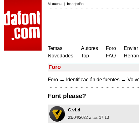
Mi cuenta
|
Inscripción
Temas
Autores
Foro
Enviar
Novedades
Top
FAQ
Herram
Foro
→
→
Foro
Identificación de fuentes
Volve
Font please?
C.vLd
21/04/2022 a las 17:10