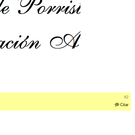
#2
Citar