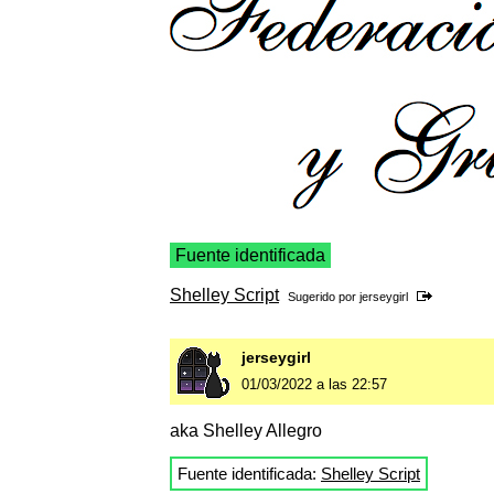
Fuente identificada
Shelley Script
Sugerido por
jerseygirl
jerseygirl
01/03/2022 a las 22:57
aka Shelley Allegro
Fuente identificada:
Shelley Script