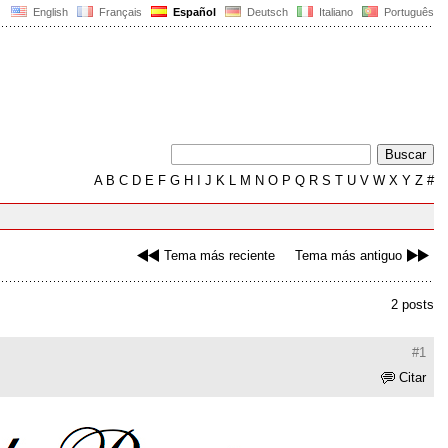
English
Français
Español
Deutsch
Italiano
Português
A
B
C
D
E
F
G
H
I
J
K
L
M
N
O
P
Q
R
S
T
U
V
W
X
Y
Z
#
Tema más reciente
Tema más antiguo
2 posts
#1
Citar