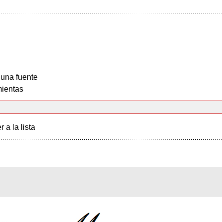
 una fuente
ientas
r a la lista