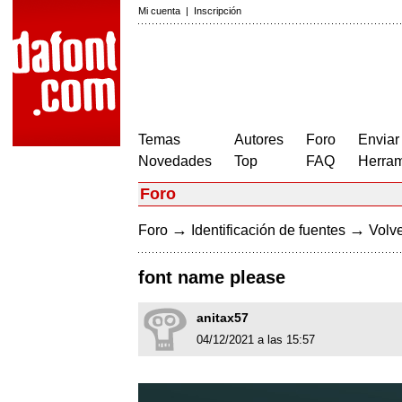
Mi cuenta
|
Inscripción
Temas
Autores
Foro
Enviar
Novedades
Top
FAQ
Herram
Foro
→
→
Foro
Identificación de fuentes
Volve
font name please
anitax57
04/12/2021 a las 15:57