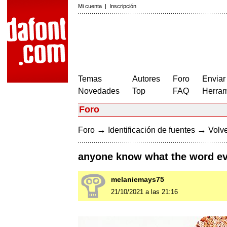
Mi cuenta
|
Inscripción
Temas
Autores
Foro
Enviar
Novedades
Top
FAQ
Herram
Foro
→
→
Foro
Identificación de fuentes
Volve
anyone know what the word eve
melaniemays75
21/10/2021 a las 21:16