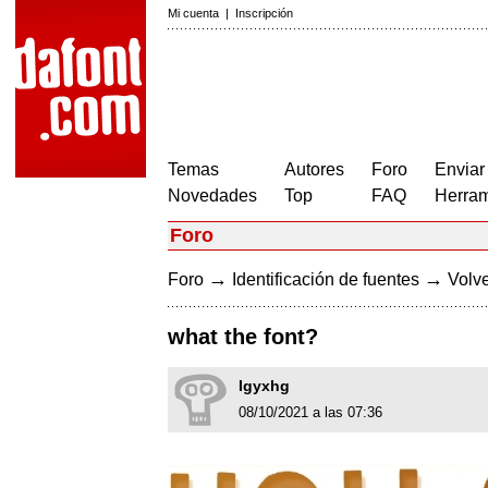
Mi cuenta
|
Inscripción
Temas
Autores
Foro
Enviar
Novedades
Top
FAQ
Herram
Foro
→
→
Foro
Identificación de fuentes
Volve
what the font?
Igyxhg
08/10/2021 a las 07:36