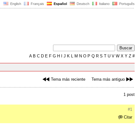
English
Français
Español
Deutsch
Italiano
Português
A
B
C
D
E
F
G
H
I
J
K
L
M
N
O
P
Q
R
S
T
U
V
W
X
Y
Z
#
Tema más reciente
Tema más antiguo
1 post
#1
Citar