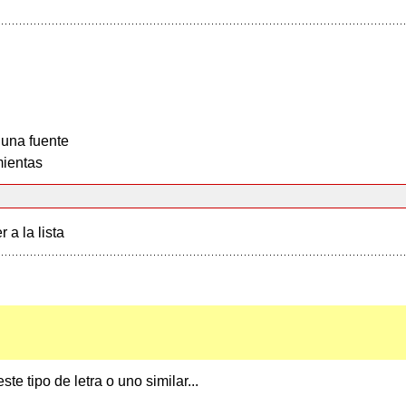
 una fuente
ientas
r a la lista
te tipo de letra o uno similar...