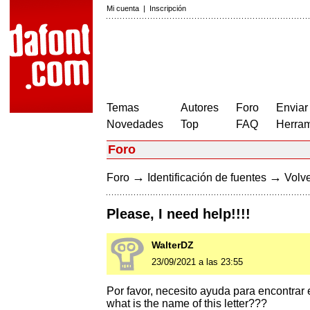
Mi cuenta
|
Inscripción
Temas
Autores
Foro
Enviar
Novedades
Top
FAQ
Herram
Foro
→
→
Foro
Identificación de fuentes
Volve
Please, I need help!!!!
WalterDZ
23/09/2021 a las 23:55
Por favor, necesito ayuda para encontrar es
what is the name of this letter???