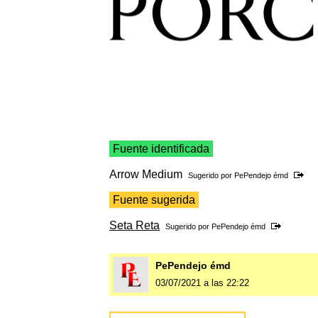
Fuente identificada
Arrow Medium
Sugerido por
PePendejo émd
Fuente sugerida
Seta Reta
Sugerido por
PePendejo émd
PePendejo émd
03/07/2021 a las 22:22