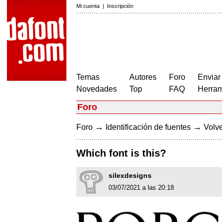
Mi cuenta
|
Inscripción
Temas
Autores
Foro
Enviar
Novedades
Top
FAQ
Herram
Foro
→
→
Foro
Identificación de fuentes
Volve
Which font is this?
silexdesigns
03/07/2021 a las 20:18