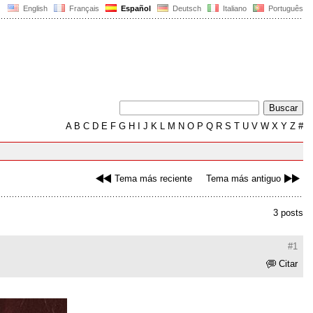
English
Français
Español
Deutsch
Italiano
Português
A
B
C
D
E
F
G
H
I
J
K
L
M
N
O
P
Q
R
S
T
U
V
W
X
Y
Z
#
Tema más reciente
Tema más antiguo
3 posts
#1
Citar