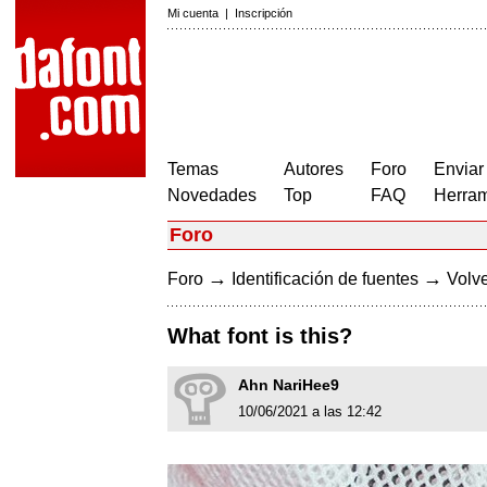
Mi cuenta
|
Inscripción
Temas
Autores
Foro
Enviar
Novedades
Top
FAQ
Herram
Foro
→
→
Foro
Identificación de fuentes
Volve
What font is this?
Ahn NariHee9
10/06/2021 a las 12:42