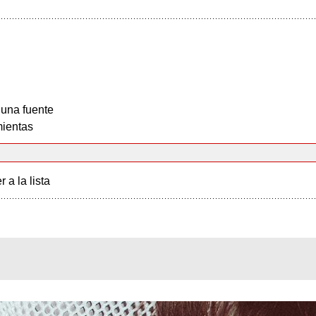
 una fuente
ientas
r a la lista