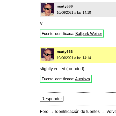
marty666
10/06/2021 a las 14:10
V
Fuente identificada:
Ballpark Weiner
marty666
10/06/2021 a las 14:14
slightly edited (rounded)
Fuente identificada:
Autolova
Responder
→
→
Foro
Identificación de fuentes
Volve