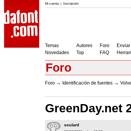
Mi cuenta
|
Inscripción
Temas
Autores
Foro
Enviar
Novedades
Top
FAQ
Herram
Foro
→
→
Foro
Identificación de fuentes
Volve
GreenDay.net 
soulard