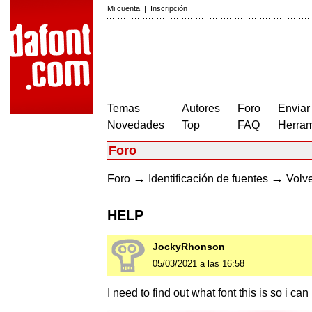
Mi cuenta
|
Inscripción
Temas
Autores
Foro
Enviar
Novedades
Top
FAQ
Herram
Foro
→
→
Foro
Identificación de fuentes
Volve
HELP
JockyRhonson
05/03/2021 a las 16:58
I need to find out what font this is so i ca