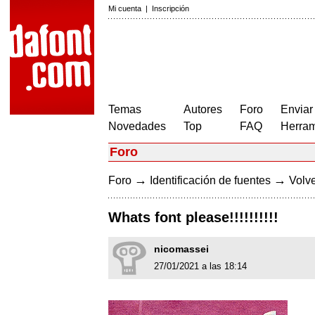
Mi cuenta
|
Inscripción
Temas
Autores
Foro
Enviar
Novedades
Top
FAQ
Herram
Foro
→
→
Foro
Identificación de fuentes
Volve
Whats font please!!!!!!!!!!
nicomassei
27/01/2021 a las 18:14