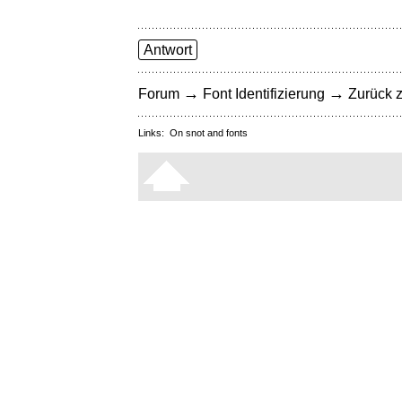
Antwort
→
→
Forum
Font Identifizierung
Zurück z
Links:
On snot and fonts