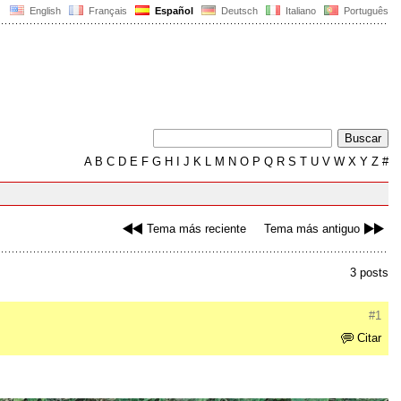
English
Français
Español
Deutsch
Italiano
Português
A
B
C
D
E
F
G
H
I
J
K
L
M
N
O
P
Q
R
S
T
U
V
W
X
Y
Z
#
Tema más reciente
Tema más antiguo
3 posts
#1
Citar