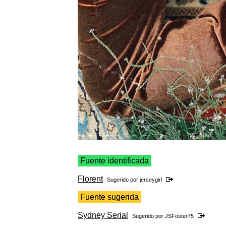
Fuente identificada
Florent
Sugerido por
jerseygirl
Fuente sugerida
Sydney Serial
Sugerido por
JSFoster75