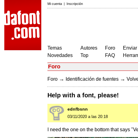
Mi cuenta
|
Inscripción
Temas
Autores
Foro
Enviar
Novedades
Top
FAQ
Herram
Foro
→
→
Foro
Identificación de fuentes
Volve
Help with a font, please!
ednfbsnn
03/11/2020 a las 20:18
I need the one on the bottom that says "Ve