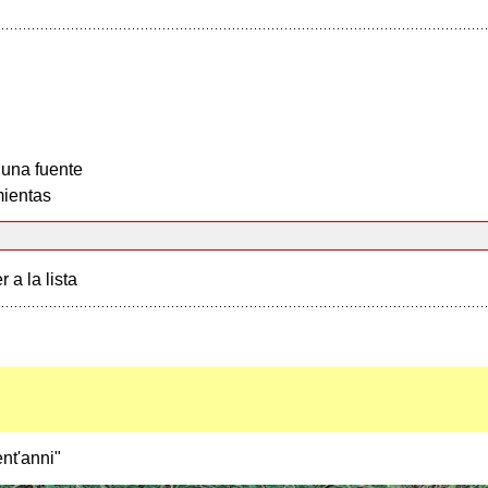
 una fuente
ientas
r a la lista
nt'anni"