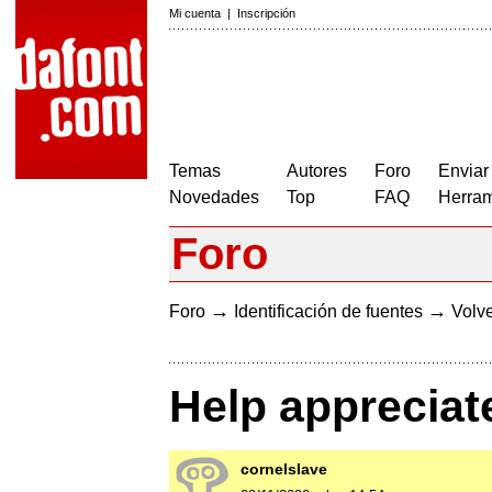
Mi cuenta
|
Inscripción
Temas
Autores
Foro
Enviar
Novedades
Top
FAQ
Herram
Foro
→
→
Foro
Identificación de fuentes
Volve
Help appreciate
cornelslave