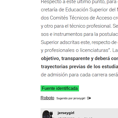
Fuente identificada
Roboto
Sugerido por
jerseygirl
jerseygirl