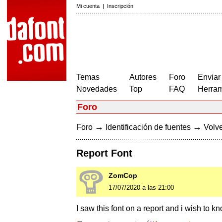
Mi cuenta
|
Inscripción
Temas
Autores
Foro
Enviar
Novedades
Top
FAQ
Herram
Foro
→
→
Foro
Identificación de fuentes
Volve
Report Font
ZomCop
17/07/2020 a las 21:00
I saw this font on a report and i wish to k