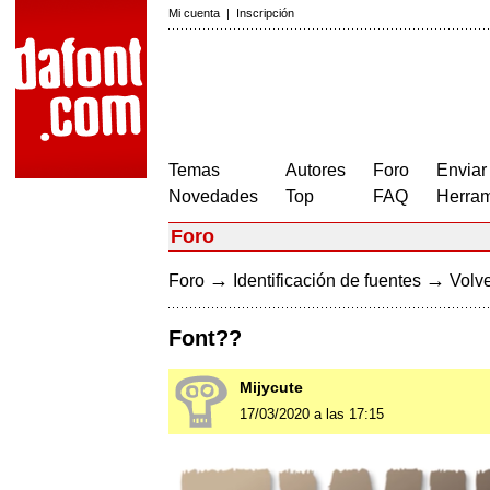
Mi cuenta
|
Inscripción
Temas
Autores
Foro
Enviar
Novedades
Top
FAQ
Herram
Foro
→
→
Foro
Identificación de fuentes
Volve
Font??
Mijycute
17/03/2020 a las 17:15