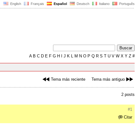
English
Français
Español
Deutsch
Italiano
Português
A
B
C
D
E
F
G
H
I
J
K
L
M
N
O
P
Q
R
S
T
U
V
W
X
Y
Z
#
Tema más reciente
Tema más antiguo
2 posts
#1
Citar