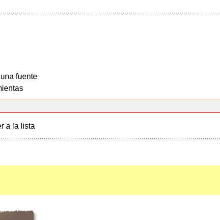
 una fuente
ientas
r a la lista