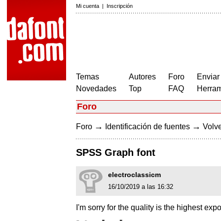
Mi cuenta
|
Inscripción
Temas
Autores
Foro
Enviar
Novedades
Top
FAQ
Herram
Foro
→
→
Foro
Identificación de fuentes
Volve
SPSS Graph font
electroclassicm
16/10/2019 a las 16:32
I'm sorry for the quality is the highest expo